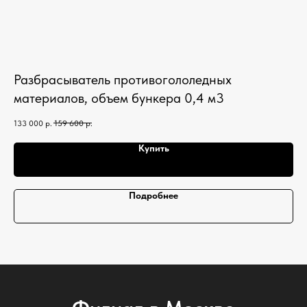
Разбрасыватель противогололедных
Щ
материалов, объем бункера 0,4 м3
180
133 000
р.
159 600
р.
Купить
Подробнее