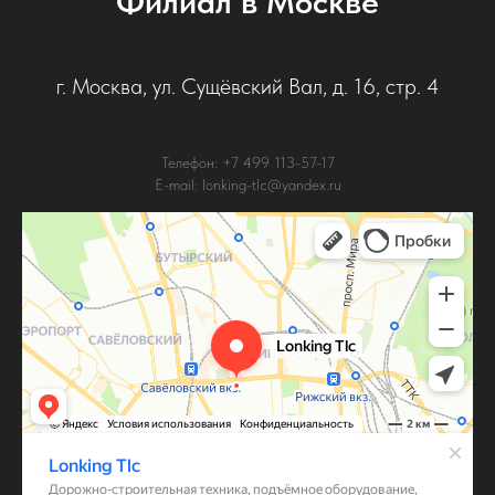
Филиал в Москве
г. Москва, ул. Сущёвский Вал, д. 16, стр. 4
Телефон: +7 499 113-57-17
E-mail: lonking-tlc@yandex.ru