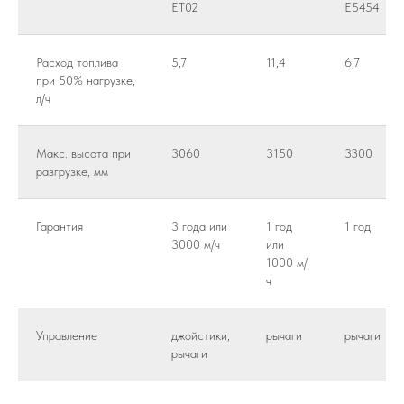
ET02
E5454
Расход топлива
5,7
11,4
6,7
при 50% нагрузке,
л/ч
Макс. высота при
3060
3150
3300
разгрузке, мм
Гарантия
3 года или
1 год
1 год
3000 м/ч
или
1000 м/
ч
Управление
джойстики,
рычаги
рычаги
рычаги