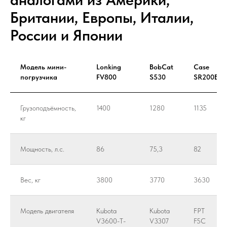
Британии, Европы, Италии,
России и Японии
Модель мини-
Lonking
BobCat
Case
погрузчика
FV800
S530
SR200B
Грузоподъёмность,
1400
1280
1135
кг
Мощность, л.с.
86
75,3
82
Вес, кг
3800
3770
3630
Модель двигателя
Kubota
Kubota
FPT
V3600-T-
V3307
F5C