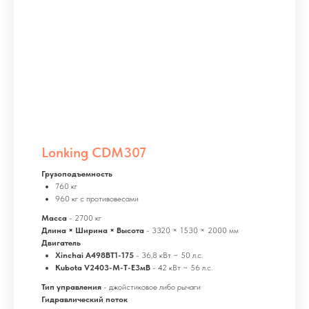
Lonking CDM307
Грузоподъемность
760 кг
960 кг с противовесами
Масса
- 2700 кг
Длина × Ширина × Высота
- 3320 × 1530 × 2000 мм
Двигатель
Xinchai A498BT1-175
- 36,8 кВт ~ 50 л.с.
Kubota V2403-M-T-E3мB
- 42 кВт ~ 56 л.с.
Тип управления
- джойстиковое либо рычаги
Гидравлический поток