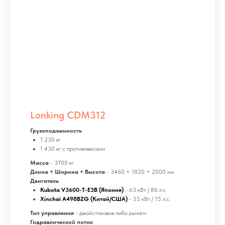
Lonking CDM312
Грузоподъемность
1 230 кг
1 430 кг с противовесами
Масса
- 3700 кг
Длина × Ширина × Высота
- 3460 × 1820 × 2000 мм
Двигатель
Kubota V3600-T-E3B (Япония)
- 63 кВт / 86 л.с.
Xinchai A498BZG (Китай/США)
- 55 кВт / 75 л.с.
Тип управления
- джойстиковое либо рычаги
Гидравлический поток