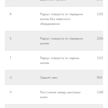
R
Радиус поворота по передним
1200 м
шинам без навесного
оборудования
S
Радиус поворота по передним
2060 м
шинам
T
Радиус поворота по задним
1520 м
шинам
U
Задний свес
960 мм
V
Расстояние между центрами
1240 м
колес