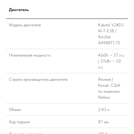
Двигатель
Модель двигателя
Kubota V2403-
M-T-E3B /
Xinchai
A498BT1-75
Номинальная мощность
42кВт ~ 57 л.с.
/ 37кВт ~ 50
л.с.
Страна производитель двигателя
Япония /
Китай, США
по лицензии
Perkins
Объем
2.43 л
Ход поршня
87 мм
Диаметр цилиндра
102.5 мм