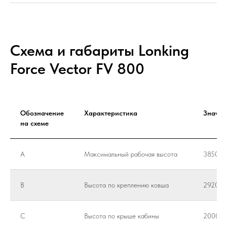
Схема и габариты Lonking
Force Vector FV 800
Обозначение
Характеристика
Значен
на схеме
A
Максимальный рабочая высота
3850 м
B
Высота по креплению ковша
2920 м
C
Высота по крыше кабины
2000 м