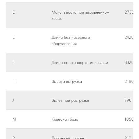
D
Макс. высота при выровненном
2730 м
ковше
E
Длина без навесного
2420 м
оборудования
F
Длина со стандартным ковшом
3320 м
H
Высота выгрузки
2180 м
J
Вылет при разгрузке
790 мм
M
Колесная база
1050 м
P
Дорожный просвет
210 мм