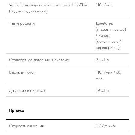
Усиленный гидропоток с системой HighFlow
110 л/мин.
(подача гидронасоса)
Тип управления
Джойстик
(гидравлическое)
/ Рычаги
(механический
сервопривод)
Стандартное давление в системе
21 мПа
Высокий поток
110 л/мин / об/
мин
Давление в системе
19 мПа
Привод
Скорость движения
0–12,6 км/ч