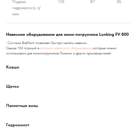
Подача
135
87
85
гидронасоса, л/
мин
Навесное оборудование для мини-погрузчика Lonking FV 800
. Система BobTach позволяет быстро менять навески.
Свыше 150 позиций в
каталоге навесного оборудования
, которые можно
использовать для минипогрузчиков Лонкинг и других производителей.
Ковши
Щетки
Паллетные вилы
Гидромолот