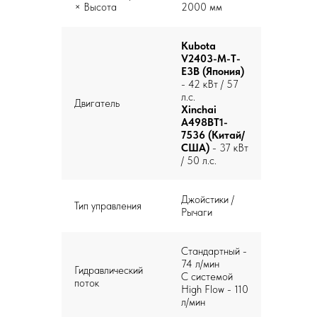
× Высота
2000 мм
Kubota
V2403-M-T-
E3B (Япония)
- 42 кВт / 57
л.с.
Двигатель
Xinchai
A498BT1-
7536 (Китай/
США)
- 37 кВт
/ 50 л.с.
Джойстики /
Тип управления
Рычаги
Стандартный -
74 л/мин
Гидравлический
С системой
поток
High Flow - 110
л/мин