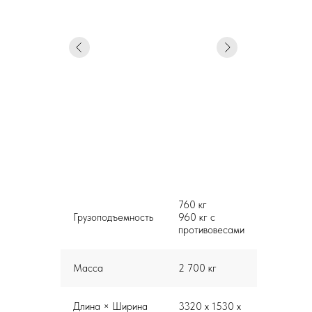
760 кг
Грузоподъемность
960 кг с
противовесами
Масса
2 700 кг
Длина × Ширина
3320 х 1530 х