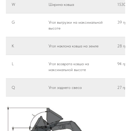
W
Ширина ковша
1530 м
G
Угол выгрузки на максимальной
39 град
высоте
K
Угол наклона ковша на земле
28 град
L
Угол возврата ковша на
94 град
максимальной высоте
Q
Угол заднего свеса
27 град