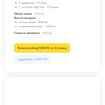
Стандартный - 91 л/мин
С системой High Flow - 135 л/мин
Объем ковша
- 0,54 м3
Высота выгрузки
по низу ковша - 2440 мм
по креплению ковша - 3060 мм
Скорость движения
- 11.8 км/ч
Купить Lonking CDM312 от 4.2 млн р
подробнее о CDM 312