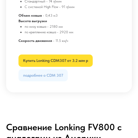
Стандартный - 74 л/мин
С системой High Flow - 91 л/мин
Объем ковша
- 0,43 м3
Высота выгрузки
по низу ковша - 2180 мм
по креплению ковша - 2920 мм
Скорость движения
- 11.5 км/ч
Купить Lonking CDM307 от 3.2 млн р
подробнее о CDM 307
Сравнение Lonking FV800 с
аналогами из Америки,