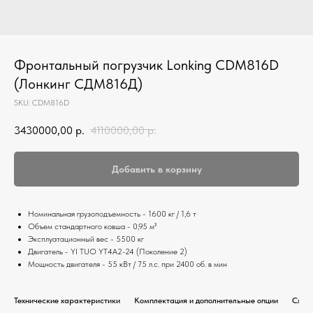
Фронтальный погрузчик Lonking CDM816D
(Лонкинг СДМ816Д)
SKU:
CDM816D
3430000,00
р.
4110000,00
р.
Добавить в корзину
Номинальная грузоподъемность - 1600 кг / 1,6 т
Объем стандартного ковша - 0,95 м³
Эксплуатационный вес - 5500 кг
Двигатель - YI TUO YT4A2-24 (Поколение 2)
Мощность двигателя - 55 кВт / 75 л.с. при 2400 об. в мин
Технические характеристики
Комплектация и дополнительные опции
Схем