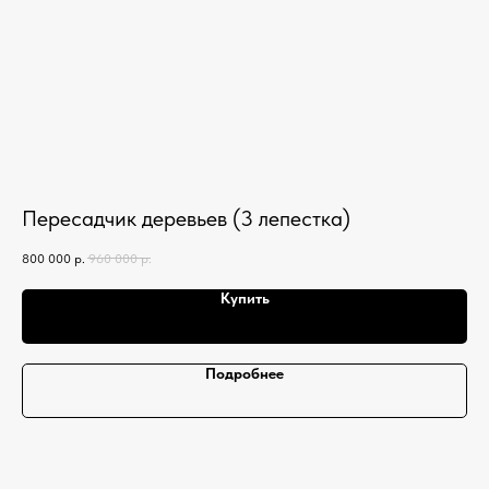
Пересадчик деревьев (3 лепестка)
М
800 000
р.
960 000
р.
313
Купить
Подробнее