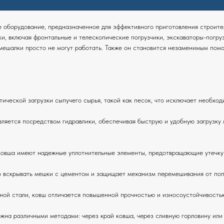
оборудование, предназначенное для эффективного приготовления строител
и, включая фронтальные и телескопические погрузчики, экскаваторы-погру
мешалки просто не могут работать. Также он становится незаменимым помо
ческой загрузки сыпучего сырья, такой как песок, что исключает необход
яется посредством гидравлики, обеспечивая быструю и удобную загрузку м
овша имеют надежные уплотнительные элементы, предотвращающие утечку 
 вскрывать мешки с цементом и защищает механизм перемешивания от поп
ой стали, ковш отличается повышенной прочностью и износоустойчивостью
жна различными методами: через край ковша, через сливную горловину или