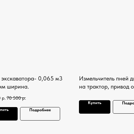
 экскаватора- 0,065 м3
Измельчитель пней 
мм ширина.
на трактор, привод 
Диаметр режущего д
0
р.
70 500
р.
700мм
Купить
Подро
пить
Подробнее