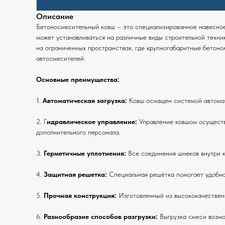
Описание
Бетоносмесительный ковш – это специализированное навесное 
может устанавливаться на различные виды строительной техник
на ограниченных пространствах, где крупногабаритные бетоно
автосмесителей.
Основные преимущества:
1.
Автоматическая загрузка:
Ковш оснащен системой автомати
2. Г
идравлическое управление:
Управление ковшом осуществл
дополнительного персонала.
3.
Герметичные уплотнения:
Все соединения шнеков внутри к
4.
Защитная решетка:
Специальная решётка помогает удобно
5.
Прочная конструкция:
Изготовленный из высококачественн
6.
Разнообразие способов разгрузки:
Выгрузка смеси возмо