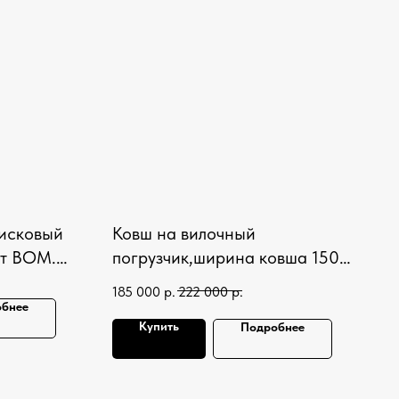
дисковый
Ковш на вилочный
от ВОМ.
погрузчик,ширина ковша 1500
иска
мм, объем 1,0 м3
185 000
р.
222 000
р.
бнее
Купить
Подробнее