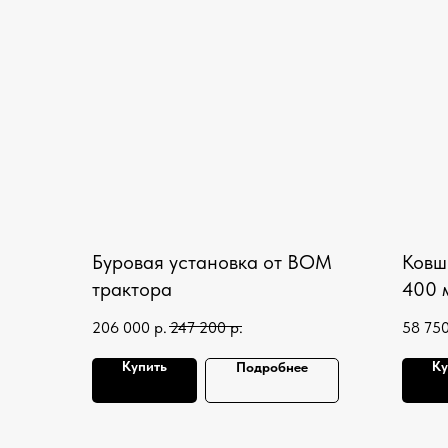
Буровая установка от ВОМ
Ковш
трактора
400 
206 000
р.
247 200
р.
58 75
Купить
Ку
Подробнее