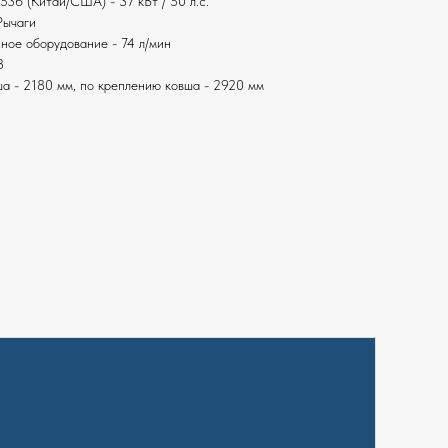
536 (Китай/США) - 37 кВт / 50 л.с.
Рычаги
ное оборудование - 74 л/мин
3
ша - 2180 мм, по креплению ковша - 2920 мм