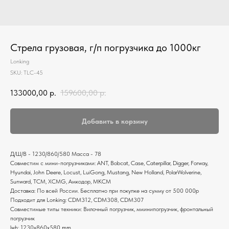
Стрела грузовая, г/п погрузчика до 1000кг
Lonking
SKU:
TLC-45
133000,00
р.
159600,00
р.
Добавить в корзину
Д/Ш/В - 1230/860/580 Масса - 78
Совместим с мини-погрузчиками: ANT, Bobcat, Case, Caterpillar, Digger, Forway,
Hyundai, John Deere, Locust, LuiGong, Mustang, New Holland, PolarWolverine,
Sunward, ТСМ, XCMG, Амкодор, МКСМ
Доставка: По всей России. Бесплатно при покупке на сумму от 500 000р
Подходит для Lonking: CDM312, CDM308, CDM307
Совместимые типы техники: Вилочный погрузчик, мминипогрузчик, фронтальный
погрузчик
lwh: 1230x860x580 mm