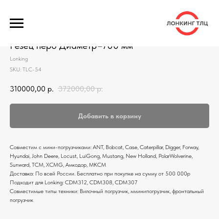
Резец перо Диаметр=700 мм
Lonking
SKU:
TLC-54
310000,00
р.
372000,00
р.
Добавить в корзину
Совместим с мини-погрузчиками: ANT, Bobcat, Case, Caterpillar, Digger, Forway,
Hyundai, John Deere, Locust, LuiGong, Mustang, New Holland, PolarWolverine,
Sunward, ТСМ, XCMG, Амкодор, МКСМ
Доставка: По всей России. Бесплатно при покупке на сумму от 500 000р
Подходит для Lonking: CDM312, CDM308, CDM307
Совместимые типы техники: Вилочный погрузчик, мминипогрузчик, фронтальный
погрузчик