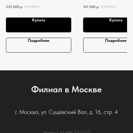
ковша-0,07 м3
255 000
р.
306 000
р.
107 000
р.
128 400
р.
Купить
Купить
Подробнее
Подробнее
Филиал в Москве
г. Москва, ул. Сущёвский Вал, д. 16, стр. 4
Телефон: +7 499 113-57-17