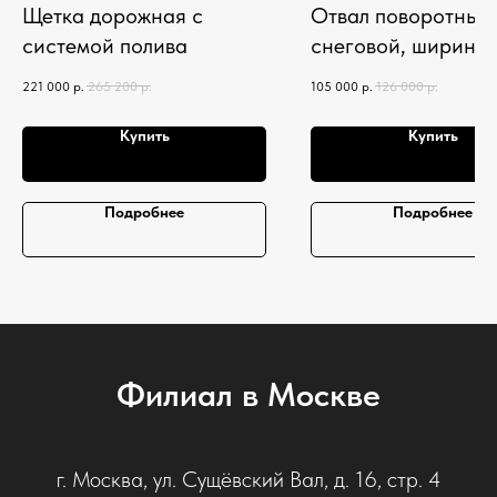
Щетка дорожная с
Отвал поворотный
системой полива
снеговой, ширина
отвала 1800 мм, в
221 000
р.
265 200
р.
105 000
р.
126 000
р.
700 мм
Купить
Купить
Подробнее
Подробнее
Филиал в Москве
г. Москва, ул. Сущёвский Вал, д. 16, стр. 4