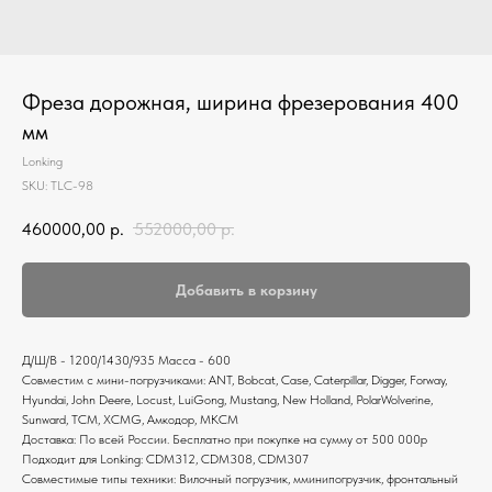
Фреза дорожная, ширина фрезерования 400
мм
Lonking
SKU:
TLC-98
460000,00
р.
552000,00
р.
Добавить в корзину
Д/Ш/В - 1200/1430/935 Масса - 600
Совместим с мини-погрузчиками: ANT, Bobcat, Case, Caterpillar, Digger, Forway,
Hyundai, John Deere, Locust, LuiGong, Mustang, New Holland, PolarWolverine,
Sunward, ТСМ, XCMG, Амкодор, МКСМ
Доставка: По всей России. Бесплатно при покупке на сумму от 500 000р
Подходит для Lonking: CDM312, CDM308, CDM307
Совместимые типы техники: Вилочный погрузчик, мминипогрузчик, фронтальный