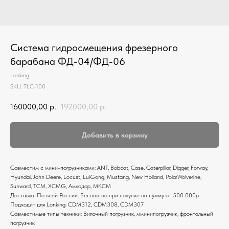
Система гидросмещения фрезерного
барабана ФД-04/ФД-06
Lonking
SKU:
TLC-100
160000,00
р.
192000,00
р.
Добавить в корзину
Совместим с мини-погрузчиками: ANT, Bobcat, Case, Caterpillar, Digger, Forway,
Hyundai, John Deere, Locust, LuiGong, Mustang, New Holland, PolarWolverine,
Sunward, ТСМ, XCMG, Амкодор, МКСМ
Доставка: По всей России. Бесплатно при покупке на сумму от 500 000р
Подходит для Lonking: CDM312, CDM308, CDM307
Совместимые типы техники: Вилочный погрузчик, мминипогрузчик, фронтальный
погрузчик