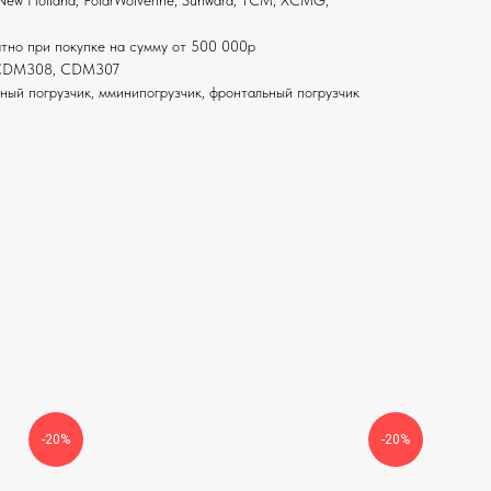
 New Holland, PolarWolverine, Sunward, ТСМ, XCMG,
атно при покупке на сумму от 500 000р
, CDM308, CDM307
ный погрузчик, мминипогрузчик, фронтальный погрузчик
-20%
-20%