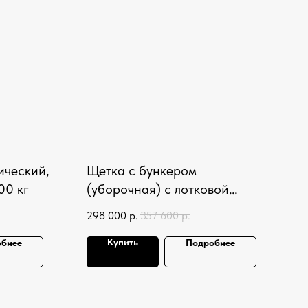
ический,
Щетка с бункером
00 кг
(уборочная) с лотковой
щеткой и системой полива
298 000
р.
357 600
р.
Купить
бнее
Подробнее