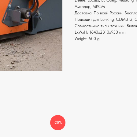
Deere, Locust, LuiGong, Mustang,
Амкодор, МКСМ
Доставка: По всей России. Беспл
Подходит для Lonking: CDM312
Совместимые типы техники: Вилоч
LxWxH: 1640x2310x950 mm
Weight: 500 g
-20%