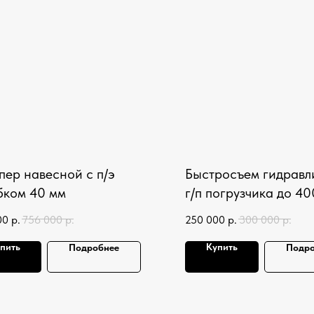
пер навесной с п/э
Быстросъем гидравл
бком 40 мм
г/п погрузчика до 40
00
р.
756 000
р.
250 000
р.
300 000
р.
пить
Купить
Подробнее
Подро