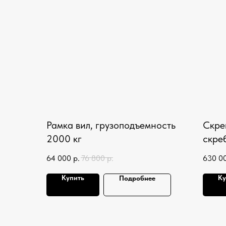
Рамка вил, грузоподъемность
Скре
2000 кг
скре
64 000
р.
76 800
р.
630 0
Купить
Ку
Подробнее