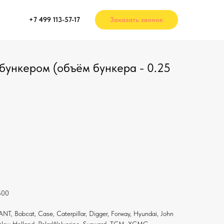
+7 499 113-57-17
Заказать звонок
бункером (объём бункера - 0.25
.
500
, Bobcat, Case, Caterpillar, Digger, Forway, Hyundai, John