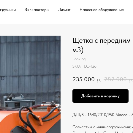
грузчики
Экскаваторы
Лизинг
Навесное оборудование
Щетка с передним 
м3)
Lonking
SKU:
TLC-126
235 000
р.
282 000
р
Добавить в корзину
Д/Ш/В - 1640/2310/950 Масса - 
Совместим с мини-погрузчиками: ANT