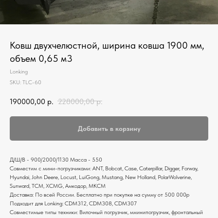
Ковш двухчелюстной, ширина ковша 1900 мм,
объем 0,65 м3
Lonking
SKU:
TLC-60
190000,00
р.
228000,00
р.
Добавить в корзину
Д/Ш/В - 900/2000/1130 Масса - 550
Совместим с мини-погрузчиками: ANT, Bobcat, Case, Caterpillar, Digger, Forway,
Hyundai, John Deere, Locust, LuiGong, Mustang, New Holland, PolarWolverine,
Sunward, ТСМ, XCMG, Амкодор, МКСМ
Доставка: По всей России. Бесплатно при покупке на сумму от 500 000р
Подходит для Lonking: CDM312, CDM308, CDM307
Совместимые типы техники: Вилочный погрузчик, мминипогрузчик, фронтальный